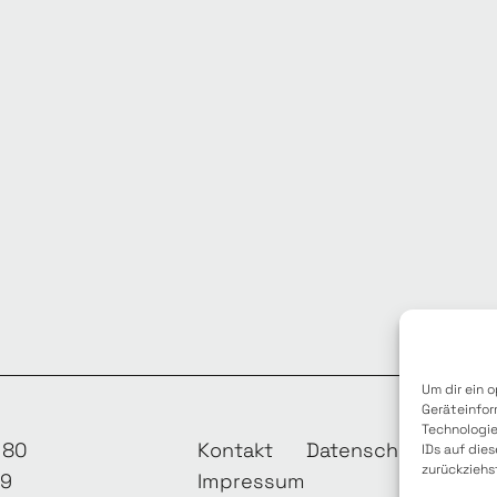
Um dir ein 
Geräteinfor
Technologie
 80
Kontakt
Datenschutzerklär
IDs auf die
zurückziehs
19
Impressum