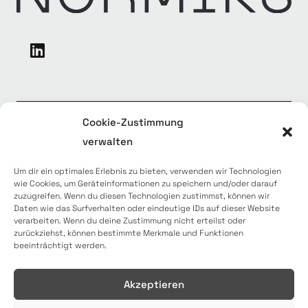
Cookie-Zustimmung
T +49 (0)345 977 910 80
verwalten
An der Petruskirche 19
06120 Halle (Saale)
Um dir ein optimales Erlebnis zu bieten, verwenden wir Technologien
info@normiks.de
wie Cookies, um Geräteinformationen zu speichern und/oder darauf
zuzugreifen. Wenn du diesen Technologien zustimmst, können wir
Daten wie das Surfverhalten oder eindeutige IDs auf dieser Website
Kontakt
verarbeiten. Wenn du deine Zustimmung nicht erteilst oder
zurückziehst, können bestimmte Merkmale und Funktionen
beeinträchtigt werden.
Datenschutzerklärung
Akzeptieren
AGBs & BVBs